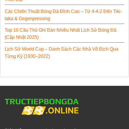
Các Chiến Thuật Bóng Đá Đỉnh Cao – Từ 4-4-2 Đến Tiki-
taka & Gegenpressing
Top 10 Cầu Thủ Ghi Bàn Nhiều Nhất Lịch Sử Bóng Đá
(Cập Nhật 2025)
Lịch Sử World Cup – Danh Sách Các Nhà Vô Địch Qua
Từng Kỳ (1930–2022)