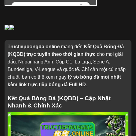
Tructiepbongda.online
mang đến
Kết Quả Bóng Đá
(KQBD)
trực tuyến theo thời gian thực
cho mọi giải
đấu: Ngoại hạng Anh, Cúp C1, La Liga, Serie A,
Bundesliga, V-League và quốc tế. Chỉ cần một cú nhấp
chuột, bạn có thể xem ngay
tỷ số bóng đá mới nhất
kèm link trực tiếp bóng đá Full HD
.
Kết Quả Bóng Đá (KQBD) – Cập Nhật
Nhanh & Chính Xác