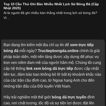
Top 10 Cầu Thủ Ghi Bàn Nhiều Nhất Lịch Sử Bóng Đá (Cập
Nhật 2025)
Ai là người đã ghi nhiều bàn thắng nhất trong lịch sử bóng đá?
Vì...
Bạn đang tìm kiếm một địa chỉ uy tín để
xem trực tiếp
bóng đá
mỗi ngày?
Tructiepbongda.online
chính là giải
pháp toàn diện, một nền tảng được xây dựng để phục vụ
trọn vẹn niềm đam mê của người hâm mộ. Chúng tôi cung
cấp hệ thống
link xem bóng đá trực tiếp
được cập nhật
liên tục, đảm bảo bạn không bỏ lỡ bất kỳ khoảnh khắc nào
của các trận cầu đỉnh cao, từ Ngoại hạng Anh cho đến
những trận đấu của Đội tuyển Việt Nam.
Hãy trải nghiệm một thế giới
bóng đá trực tuyến
đỉnh
cao, nơi chất lượng, tốc độ và sự tiện lợi được đặt lên