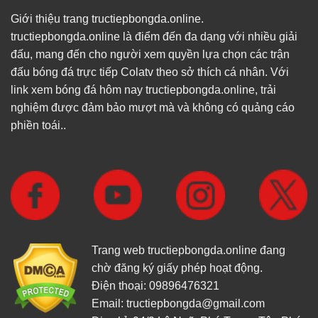
Giữa vô vàn lựa chọn,
Tructiepbongda.online
khẳng định
Giới thiệu trang tructiepbongda.online.
vị thế khác biệt bằng việc tập trung vào trải nghiệm cốt lõi
tructiepbongda.online là điểm đến đa dạng với nhiều giải
của người dùng. Chúng tôi không chỉ là một website phát
đấu, mang đến cho người xem quyền lựa chọn các trận
sóng, mà là một nền tảng xem
trực tiếp bóng đá online
đấu bóng đá trực tiếp Colatv theo sở thích cá nhân. Với
được tối ưu hóa đến từng chi tiết nhỏ nhất.
link xem bóng đá hôm nay tructiepbongda.online, trải
nghiệm được đảm bảo mượt mà và không có quảng cáo
Phát sóng miễn phí 100%
phiền toái..
Chúng tôi tin rằng đam mê không nên bị giới hạn bởi chi
phí. Toàn bộ
link trực tiếp bóng đá
tại đây là hoàn toàn
miễn phí. Giao diện website được thiết kế tối giản, khoa
học, giúp bạn dễ dàng tìm kiếm trận đấu yêu thích mà
không bị làm phiền bởi quảng cáo che khuất nội dung.
Chất lượng Full HD
Trang web tructiepbongda.online đang
Mọi
link xem bóng đá
trên hệ thống đều được ưu tiên
chờ đăng ký giấy phép hoạt động.
chất lượng hình ảnh tốt nhất, từ
HD 720p đến Full HD
Điện thoại: 09896476321
1080p
. Chúng tôi cam kết mang lại hình ảnh sắc nét, màu
Email:
tructiepbongda@gmail.com
sắc chân thực, giúp bạn thưởng thức những pha xử lý kỹ