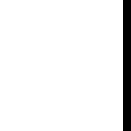
Chúa” và
inh thần
, Thuram,
là ứng cử