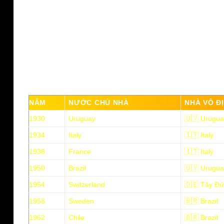
FIFA World Cup
– giải bóng đá lớn nhất hành tinh – 
tịch FIFA Jules Rimet. Đây là giải đấu đầu tiên quy tụ 
nguyên bóng đá toàn cầu.
Danh Sách Các Nhà Vô Địch Wor
Dưới đây là bảng tổng hợp đầy đủ các đội tuyển vô đị
NĂM
NƯỚC CHỦ NHÀ
NHÀ VÔ Đ
1930
Uruguay
🇺🇾 Urugu
1934
Italy
🇮🇹 Italy
1938
France
🇮🇹 Italy
1950
Brazil
🇺🇾 Urugu
1954
Switzerland
🇩🇪 Tây Đ
1958
Sweden
🇧🇷 Brazil
1962
Chile
🇧🇷 Brazil