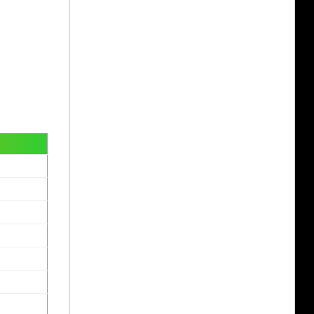
n của Chủ
kỷ
 Cup