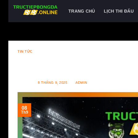
Bỏ
qua
TRANG CHỦ
LỊCH THI ĐẤU
nội
dung
TIN TỨC
Lịch Sử World Cup – Danh S
(1930–2022)
ĐĂNG VÀO
8 THÁNG 9, 2025
BỞI
ADMIN
08
Th9