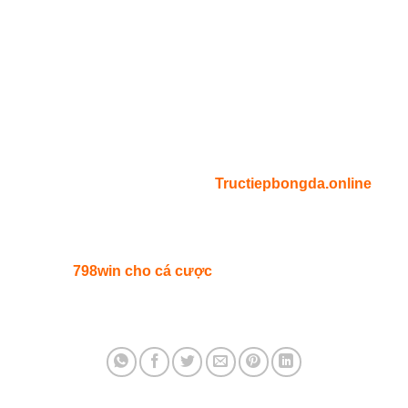
Đặt cược ngay với 798win – Nơi mọi nhận
định trở thành hiện thực!
👉 Với phong độ chênh lệch, Japan U23 là cửa đầu tư
sáng giá tại
798win
. Người chơi có thể tự tin chọn kèo
châu Á -1.5 hoặc Tài 2.5 để tối đa lợi nhuận.
👉 Song song đó, hãy truy cập
Tructiepbongda.online
để
theo dõi
link trực tiếp bóng đá
chuẩn Full HD, cập nhật
kết quả nhanh chóng và soi kèo chi tiết mỗi ngày.
Kết hợp
798win cho cá cược
và
Tructiepbongda.online
cho xem trực tiếp
, anh em sẽ có trải nghiệm bóng đá toàn
diện và trọn vẹn nhất!