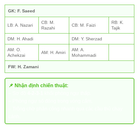
GK: F. Saeed
CB: M.
RB: K.
LB: A. Nazari
CB: M. Faizi
Razahi
Tajik
DM: H. Ahadi
DM: Y. Sherzad
AM: O.
AM: A.
AM: H. Amiri
Achekzai
Mohammadi
FW: H. Zamani
📌 Nhận định chiến thuật:
– Sơ đồ
4-2-3-1
khối phòng ngự thấp.
– Phòng ngự số đông trong vòng cấm.
– Trông chờ phản công nhanh qua các cầu thủ chạy
cánh.
Nhận định kèo nhà cái Japan U23 vs
Afghanistan U23: Lựa chọn đầu tư thông