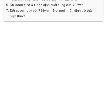
Dự đoán tỉ số & Nhận định cuối cùng của 798win
Đặt cược ngay với 798win – Nơi mọi nhận định trở thành
hiện thực!
Nhận định phong độ: Japan U23 và
Afghanistan U23 có gì nổi bật?
Đánh giá phong độ gần đây của Japan U23
Japan U23 đang duy trì sự ổn định với
4 thắng – 1 thua
trong 5 trận gần nhất:
Thắng Iraq U23 2-0 (Giao hữu)
Thắng Qatar U23 4-2 (Giao hữu)
Thua South Korea U23 0-1 (Giao hữu)
Thắng UAE U23 2-0 (Giao hữu)
Thắng China U23 1-0 (Giao hữu)